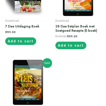
Download
Download
7 Dae Uitdaging Boek
28 Dae Eetplan Boek met
Soetgoed Resepte (E-boek)
R
99.00
R
199.00
R
99.00
Add to cart
Add to cart
Sale!