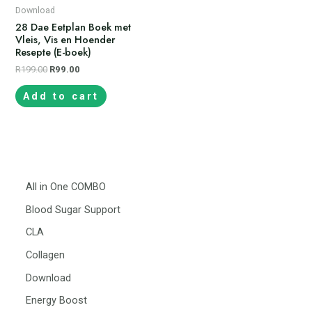
Download
28 Dae Eetplan Boek met
Vleis, Vis en Hoender
Resepte (E-boek)
R
199.00
R
99.00
Add to cart
All in One COMBO
Blood Sugar Support
CLA
Collagen
Download
Energy Boost